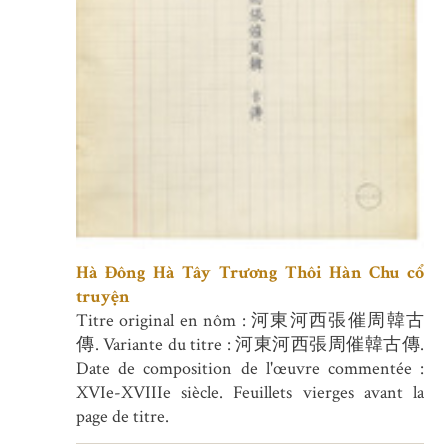
Hà Đông Hà Tây Trương Thôi Hàn Chu cổ
truyện
Titre original en nôm : 河東河西張催周韓古
傳. Variante du titre : 河東河西張周催韓古傳.
Date de composition de l'œuvre commentée :
XVIe-XVIIIe siècle. Feuillets vierges avant la
page de titre.