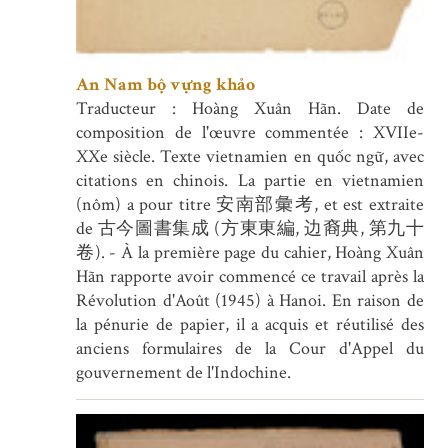
An Nam bộ vựng khảo
Traducteur : Hoàng Xuân Hãn. Date de
composition de l'œuvre commentée : XVIIe-
XXe siècle. Texte vietnamien en quốc ngữ, avec
citations en chinois. La partie en vietnamien
(nôm) a pour titre 安南部彙考, et est extraite
de 古今圖書集成 (方東東編, 边裔典, 第九十
卷). - À la première page du cahier, Hoàng Xuân
Hãn rapporte avoir commencé ce travail après la
Révolution d'Août (1945) à Hanoi. En raison de
la pénurie de papier, il a acquis et réutilisé des
anciens formulaires de la Cour d'Appel du
gouvernement de l'Indochine.