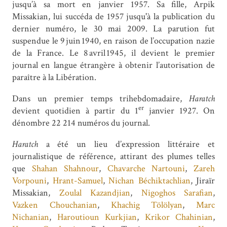
jusqu’à sa mort en janvier 1957. Sa fille, Arpik
Missakian, lui succéda de 1957 jusqu'à la publication du
dernier numéro, le 30 mai 2009. La parution fut
suspendue le 9 juin 1940, en raison de l’occupation nazie
de la France. Le 8 avril 1945, il devient le premier
journal en langue étrangère à obtenir l’autorisation de
paraître à la Libération.
Dans un premier temps trihebdomadaire,
Haratch
er
devient quotidien à partir du 1
janvier 1927. On
dénombre 22 214 numéros du journal.
Haratch
a été un lieu d’expression littéraire et
journalistique de référence, attirant des plumes telles
que
Shahan Shahnour
,
Chavarche Nartouni
,
Zareh
Vorpouni
,
Hrant-Samuel
,
Nichan Béchiktachlian
, Jiraïr
Missakian,
Zoulal Kazandjian
,
Nigoghos Sarafian
,
Vazken Chouchanian
,
Khachig Tölölyan
,
Marc
Nichanian
,
Haroutioun Kurkjian
,
Krikor Chahinian
,