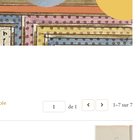
cée
1–7 sur 7
de 1