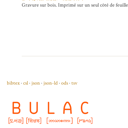
Gravure sur bois. Imprimé sur un seul côté de feuilles
bibtex
csl
json
json-ld
ods
tsv